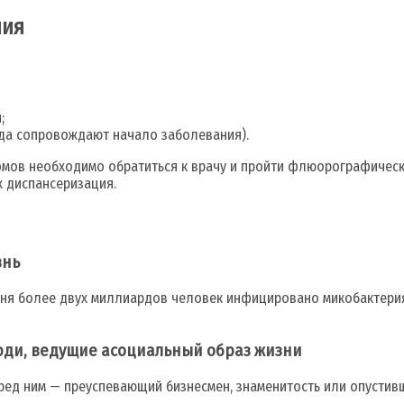
ния
;
егда сопровождают начало заболевания).
омов необходимо обратиться к врачу и пройти флюорографичес
 диспансеризация.
знь
дня более двух миллиардов человек инфицировано микобактери
люди, ведущие асоциальный образ жизни
еред ним — преуспевающий бизнесмен, знаменитость или опустив