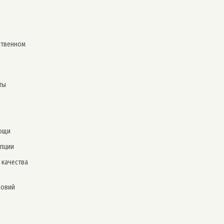
ственном
ты
ощи
упции
 качества
ловий